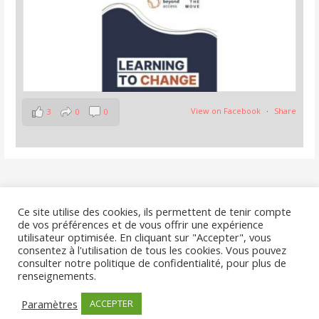
View on Facebook
·
Share
3
0
0
La Collaborative
8 months ago
Le nouvel appel 'résidences' du dispositif
Culture Moves
Nous contacter
Ce site utilise des cookies, ils permettent de tenir compte
Europe
est en ligne.
de vos préférences et de vous offrir une expérience
Date limite : 16 mars 2026
utilisateur optimisée. En cliquant sur "Accepter", vous
consentez à l'utilisation de tous les cookies. Vous pouvez
Spectacle vivant en Bretagne - EPCC
ODIA Normandie
consulter notre politique de confidentialité, pour plus de
L'A. Agence culturelle Nouvelle-Aquitaine
renseignements.
Copyright © 2026 La Collaborative — Primer, un thème WordPress par
Paramètres
ACCEPTER
GoDaddy