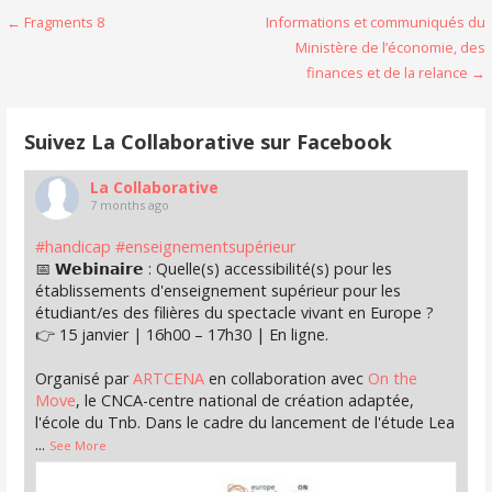
Navigation
← Fragments 8
Informations et communiqués du
Ministère de l’économie, des
de
finances et de la relance →
l’article
Suivez La Collaborative sur Facebook
La Collaborative
7 months ago
#handicap
#enseignementsupérieur
📅 𝗪𝗲𝗯𝗶𝗻𝗮𝗶𝗿𝗲 : Quelle(s) accessibilité(s) pour les
établissements d'enseignement supérieur pour les
étudiant/es des filières du spectacle vivant en Europe ?
👉 15 janvier | 16h00 – 17h30 | En ligne.
Organisé par
ARTCENA
en collaboration avec
On the
Move
, le CNCA-centre national de création adaptée,
l'école du Tnb. Dans le cadre du lancement de l'étude Lea
...
See More