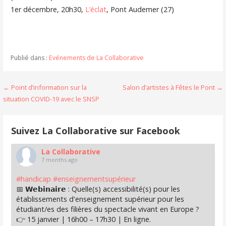
1er décembre, 20h30,
L’éclat
, Pont Audemer (27)
Publié dans :
Evénements de La Collaborative
Navigation
← Point d’information sur la
Salon d’artistes à Fêtes le Pont →
situation COVID-19 avec le SNSP
de
l’article
Suivez La Collaborative sur Facebook
La Collaborative
7 months ago
#handicap
#enseignementsupérieur
📅 𝗪𝗲𝗯𝗶𝗻𝗮𝗶𝗿𝗲 : Quelle(s) accessibilité(s) pour les
établissements d'enseignement supérieur pour les
étudiant/es des filières du spectacle vivant en Europe ?
👉 15 janvier | 16h00 – 17h30 | En ligne.