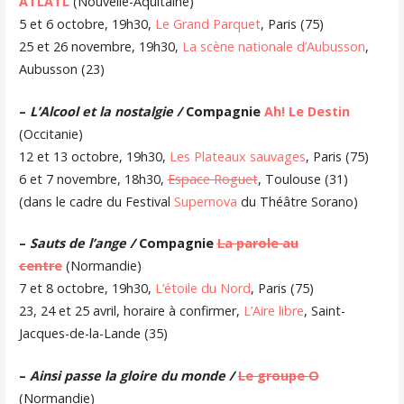
ATLATL
(Nouvelle-Aquitaine)
5 et 6 octobre, 19h30,
Le Grand Parquet
, Paris (75)
25 et 26 novembre, 19h30,
La scène nationale d’Aubusson
,
Aubusson (23)
–
L’Alcool et la nostalgie /
Compagnie
Ah! Le Destin
(Occitanie)
12 et 13 octobre, 19h30,
Les Plateaux sauvages
, Paris (75)
6 et 7 novembre, 18h30,
Espace Roguet
, Toulouse (31)
(dans le cadre du Festival
Supernova
du Théâtre Sorano)
–
Sauts de l’ange /
Compagnie
La parole au
centre
(Normandie)
7 et 8 octobre, 19h30,
L’étoile du Nord
, Paris (75)
23, 24 et 25 avril, horaire à confirmer,
L’Aire libre
, Saint-
Jacques-de-la-Lande (35)
–
Ainsi passe la gloire du monde /
Le groupe O
(Normandie)