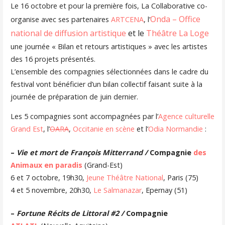
Le 16 octobre et pour la première fois, La Collaborative co-
Onda – Office
organise avec ses partenaires
ARTCENA
, l’
national de diffusion artistique
et le
Théâtre La Loge
une journée « Bilan et retours artistiques » avec les artistes
des 16 projets présentés.
L’ensemble des compagnies sélectionnées dans le cadre du
festival vont bénéficier d’un bilan collectif faisant suite à la
journée de préparation de juin dernier.
Les 5 compagnies sont accompagnées par l’
Agence culturelle
Grand Est
, l’
OARA
,
Occitanie en scène
et l’
Odia Normandie
:
–
Vie et mort de François Mitterrand /
Compagnie
des
Animaux en paradis
(Grand-Est)
6 et 7 octobre, 19h30,
Jeune Théâtre National
, Paris (75)
4 et 5 novembre, 20h30,
Le Salmanazar
, Epernay (51)
–
Fortune Récits de Littoral #2 /
Compagnie