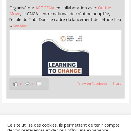
Organisé par
ARTCENA
en collaboration avec
On the
Move
, le CNCA-centre national de création adaptée,
l'école du Tnb. Dans le cadre du lancement de l'étude Lea
...
See More
View on Facebook
·
Share
3
0
0
La Collaborative
8 months ago
Le nouvel appel 'résidences' du dispositif
Culture Moves
Nous contacter
Ce site utilise des cookies, ils permettent de tenir compte
Europe
est en ligne.
de vos préférences et de vous offrir une expérience