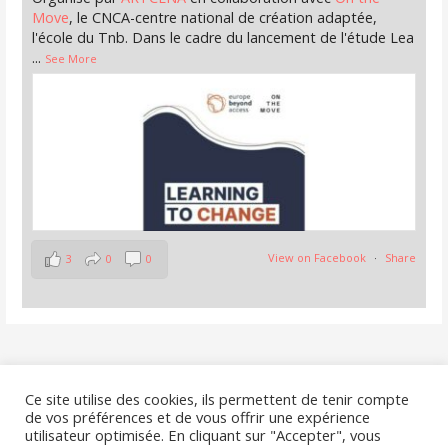
Move
, le CNCA-centre national de création adaptée,
l'école du Tnb. Dans le cadre du lancement de l'étude Lea
...
See More
View on Facebook
·
Share
3
0
0
La Collaborative
8 months ago
Le nouvel appel 'résidences' du dispositif
Culture Moves
Nous contacter
Ce site utilise des cookies, ils permettent de tenir compte
Europe
est en ligne.
de vos préférences et de vous offrir une expérience
Date limite : 16 mars 2026
utilisateur optimisée. En cliquant sur "Accepter", vous