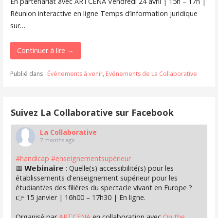
En partenariat avec ARTCENA Vendredi 24 avril | 15h – 17h |
Réunion interactive en ligne Temps d’information juridique
sur…
Continuer à lire →
Publié dans :
Événements à venir
,
Evénements de La Collaborative
Suivez La Collaborative sur Facebook
La Collaborative
7 months ago
#handicap
#enseignementsupérieur
📅 𝗪𝗲𝗯𝗶𝗻𝗮𝗶𝗿𝗲 : Quelle(s) accessibilité(s) pour les
établissements d'enseignement supérieur pour les
étudiant/es des filières du spectacle vivant en Europe ?
👉 15 janvier | 16h00 – 17h30 | En ligne.
Organisé par
ARTCENA
en collaboration avec
On the